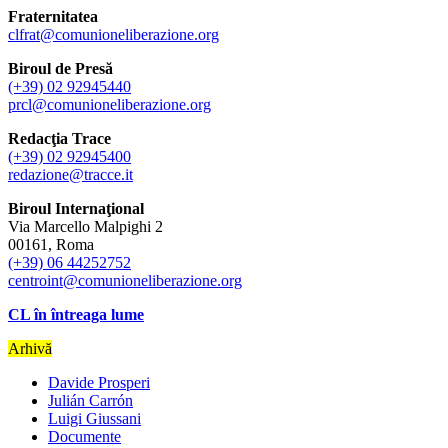
Fraternitatea
clfrat@comunioneliberazione.org
Biroul de Presă
(+39) 02 92945440
prcl@comunioneliberazione.org
Redacţia Trace
(+39) 02 92945400
redazione@tracce.it
Biroul Internaţional
Via Marcello Malpighi 2
00161, Roma
(+39) 06 44252752
centroint@comunioneliberazione.org
CL în întreaga lume
Arhivă
Davide Prosperi
Julián Carrón
Luigi Giussani
Documente