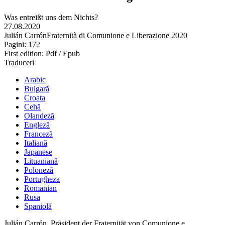
Was entreißt uns dem Nichts?
27.08.2020
Julián Carrón
Fraternità di Comunione e Liberazione 2020
Pagini: 172
First edition: Pdf / Epub
Traduceri
Arabic
Bulgară
Croata
Cehă
Olandeză
Engleză
Franceză
Italiană
Japanese
Lituaniană
Poloneză
Portugheza
Romanian
Rusa
Spaniolă
Julián Carrón, Präsident der Fraternität von Comunione e