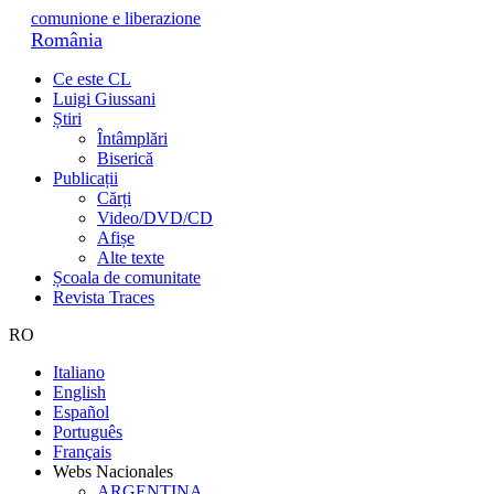
comunione e liberazione
România
Ce este CL
Luigi Giussani
Știri
Întâmplări
Biserică
Publicații
Cărți
Video/DVD/CD
Afișe
Alte texte
Școala de comunitate
Revista Traces
RO
Italiano
English
Español
Português
Français
Webs Nacionales
ARGENTINA