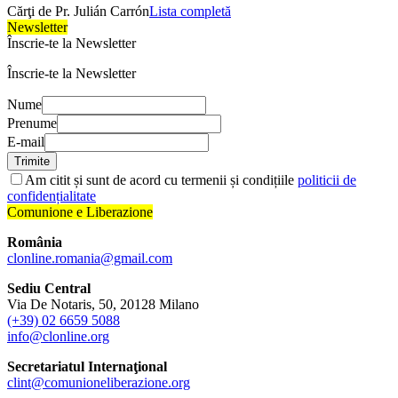
Cărţi de Pr. Julián Carrón
Lista completă
Newsletter
Înscrie-te la Newsletter
Înscrie-te la Newsletter
Nume
Prenume
E-mail
Trimite
Am citit și sunt de acord cu termenii și condițiile
politicii de
confidențialitate
Comunione e Liberazione
România
clonline.romania@gmail.com
Sediu Central
Via De Notaris, 50, 20128 Milano
(+39) 02 6659 5088
info@clonline.org
Secretariatul Internaţional
clint@comunioneliberazione.org