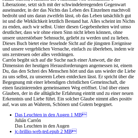
Liberazione, setzt sich mit der schwindelerregenden Gegenwart
auseinander, in der das Nichts das Leben des Einzelnen machtvoll
bedroht und uns daran zweifeln lässt, ob das Leben tatsächlich gut
ist und die Wirklichkeit letztlich Bestand hat. Alles scheint im Nichts
zu enden, auch wir selbst. Unter diesen Gegebenheiten wird umso
deutlicher, dass wir ohne einen Sinn nicht leben können, ohne
unsere unzerstörbare Sehnsucht, geliebt zu werden und zu lieben.
Dieses Buch bietet eine fesselnde Sicht auf die jüngsten Ereignisse
und unsere vergeblichen Versuche, einfach zu überleben, indem wir
uns zerstreuen oder alles verdrängen.
Carrón begibt sich auf die Suche nach einer Antwort, die der
Dimension der heutigen Herausforderungen angemessen ist, einem
Du, das den Schrei des Menschen hört und das uns wieder die Liebe
zu uns selbst, zu unserem Leben entdecken lässt. Er spricht über die
Begegnung mit einer lebendigen christlichen Gemeinschaft, die
einen faszinierenden gemeinsamen Weg eröffnet. Und über einen
Glauben, der in die alltägliche Erfahrung eintritt und zu einer neuen
Erkenntnis und Liebe führt. Ein solcher Glaube nimmt alles positiv
auf, was uns an Wahrem, Schönen und Gutem begegnet.
Das Leuchten in den Augen
1 MB
Julián Carrón
Das Leuchten in den Augen
jc-brillio-web-ted.epub
2 MB