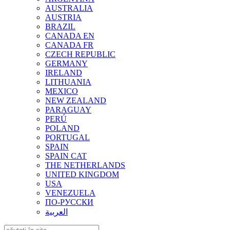
AUSTRALIA
AUSTRIA
BRAZIL
CANADA EN
CANADA FR
CZECH REPUBLIC
GERMANY
IRELAND
LITHUANIA
MEXICO
NEW ZEALAND
PARAGUAY
PERÚ
POLAND
PORTUGAL
SPAIN
SPAIN CAT
THE NETHERLANDS
UNITED KINGDOM
USA
VENEZUELA
ПО-РУССКИ
العربية